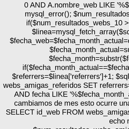
0 AND A.nombre_web LIKE '%$
mysql_error(); $num_resultad
if($num_resultados_webs_10 >= 
$linea=mysql_fetch_array($sq
$fecha_web=$fecha_month_actual=da
$fecha_month_actual=su
$fecha_month=substr($fe
if($fecha_month_actual==$fecha
$referrers=$linea['referrers']+1; 
webs_amigas_referidos SET referrers
AND fecha LIKE '%$fecha_month_actu
cambiamos de mes esto ocurre una
SELECT id_web FROM webs_amigas 
echo 