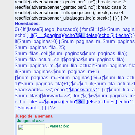
readfile('adverts/banner_genteciber1.inc'); break; case 2:
readfile('adverts/banner_genteciber2.inc'); break; case 3:
readfile('adverts/banner_ultrajuegos.inc'); break; case 4:
readfile('adverts/banner_ultrajuegos.inc'); break; } } } } } ?>
Novedades:
0) { if (isset($juego_buscado)) { for ($i=1;$i<$num_pagin
echo'
'; if($i==$pagina){echo'
'.$i.'
';}else{echo $i;} echo'
'; 
if($num_paginas>0) { $num_paginas_m=$num_paginas
$num_paginas_fila=25;
$num_filas=ceil($num_paginas/$num_paginas_fila);
$num_fila_actual=ceil($pagina/$num_paginas_fila);
$num_paginas_m=$num_fila_actual*$num_paginas_fila
if($num_paginas<$num_paginas_m+1)
{$num_paginas_m=$num_paginas;} $i=(($num_fila_actu
1)*$num_paginas_fila)+1; $o=$i-1; if($num_fila_actual>1
$backwards=' <<'; echo '
'.$backwards.'
'; } if($num_fila_a
$num_filas){$forward='>>';} for ($i; $i<$num_paginas_m+
echo '
'; if($i==$pagina){echo'
'.$i.'
';}else{echo $i;} echo '
'
'
'.$forward.'
'; } } } ?>
Juego de la semana
Juegos al azar
.
.
Valoración: