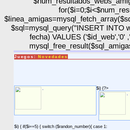
$num_resultados_webs_ami
for($i=0;$i<$num_res
$linea_amigas=mysql_fetch_array($sq
$sql=mysql_query("INSERT INTO web
fecha) VALUES ('$id_web','0' ,
mysql_free_result($sql_amigas)
Juegos:
Novedades
$i) {?>
.
.
$i) { if($i==5) { switch ($randon_number){ case 1: